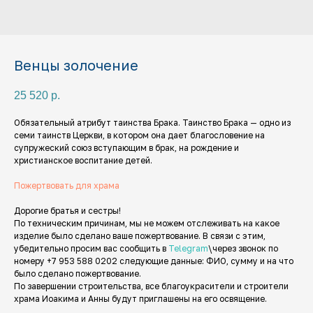
Венцы золочение
25 520
р.
Обязательный атрибут таинства Брака. Таинство Брака — одно из
семи таинств Церкви, в котором она дает благословение на
супружеский союз вступающим в брак, на рождение и
христианское воспитание детей.
Пожертвовать для храма
Дорогие братья и сестры!
По техническим причинам, мы не можем отслеживать на какое
изделие было сделано ваше пожертвование. В связи с этим,
убедительно просим вас сообщить в
Telegram
\через звонок по
номеру +7 953 588 0202 следующие данные: ФИО, сумму и на что
было сделано пожертвование.
По завершении строительства, все благоукрасители и строители
храма Иоакима и Анны будут приглашены на его освящение.