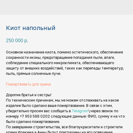
Киот напольный
250 000
р.
Основное назначение киота, помимо эстетического, обеспечение
сохранности иконы, предотвращение попадания пыли, влаги,
соблюдение специального микроклимата, обеспечивающего
защиту от внешних воздействий, таких как перепады температур,
пыль, прямые солнечные лучи.
Пожертвовать для храма
Дорогие братья и сестры!
По техническим причинам, мы не можем отслеживать на какое
изделие было сделано ваше пожертвование. В связи с этим,
убедительно просим вас сообщить в
Telegram
\через звонок по
номеру +7 953 588 0202 следующие данные: ФИО, сумму и на что
было сделано пожертвование.
По завершении строительства, все благоукрасители и строители
храма Иоакима и Анны будут приглашены на его освящение.