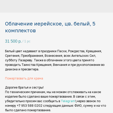
Облачение иерейское, цв. белый, 5
комплектов
31 500
р.
/
1 pc
Белый цвет надевают в праздники Пасхи, Рождества, Крещения,
Сретения, Преображения, Вознесения, всех Ангельских Сил,
субботу Лазареву. Также в облачении этого цвета принято
проводить Таинства Крещения, Венчания и при рукоположении во
диакона и пресвитера.
Пожертвовать для храма
Дорогие братья и сестры!
По техническим причинам, мы не можем отслеживать на какое
изделие было сделано ваше пожертвование. В связи с этим,
убедительно просим вас сообщить в
Telegram
\через звонок по
номеру +7 953 588 0202 следующие данные: ФИО, сумму и на что
было сделано пожертвование.