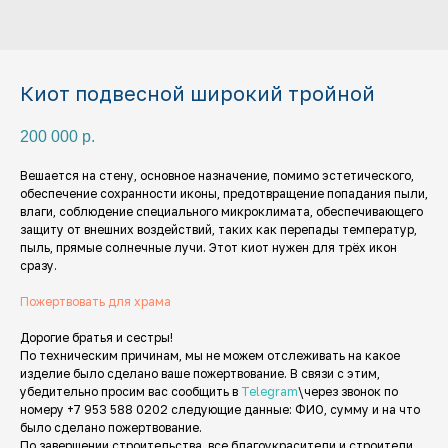
Киот подвесной широкий тройной
200 000
р.
Вешается на стену, основное назначение, помимо эстетического,
обеспечение сохранности иконы, предотвращение попадания пыли,
влаги, соблюдение специального микроклимата, обеспечивающего
защиту от внешних воздействий, таких как перепады температур,
пыль, прямые солнечные лучи. Этот киот нужен для трёх икон
сразу.
Пожертвовать для храма
Дорогие братья и сестры!
По техническим причинам, мы не можем отслеживать на какое
изделие было сделано ваше пожертвование. В связи с этим,
убедительно просим вас сообщить в
Telegram
\через звонок по
номеру +7 953 588 0202 следующие данные: ФИО, сумму и на что
было сделано пожертвование.
По завершении строительства, все благоукрасители и строители