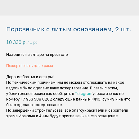
Подсвечник с литым основанием, 2 шт.
10 330
р.
/
1 pc
Находится в алтаре на престоле.
Пожертвовать для храма
Дорогие братья и сестры!
По техническим причинам, мы не можем отслеживать на какое
изделие было сделано ваше пожертвование. В связи с этим,
убедительно просим вас сообщить в
Telegram
\через звонок по
номеру +7 953 588 0202 следующие данные: ФИО, сумму и на что
было сделано пожертвование.
По завершении строительства, все благоукрасители и строители
храма Иоакима и Анны будут приглашены на его освящение.